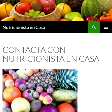
Saltar
al
contenido
Nutricionista en Casa
MENÚ
PRINCI
CONTACTA CON
NUTRICIONISTA EN CASA