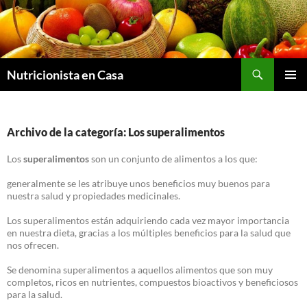
Saltar
al
contenido
Nutricionista en Casa
MENÚ
PRINCI
Archivo de la categoría: Los superalimentos
Los
superalimentos
son un conjunto de alimentos a los que:
generalmente se les atribuye unos beneficios muy buenos para
nuestra salud y propiedades medicinales.
Los superalimentos están adquiriendo cada vez mayor importancia
en nuestra dieta, gracias a los múltiples beneficios para la salud que
nos ofrecen.
Se denomina superalimentos a aquellos alimentos que son muy
completos, ricos en nutrientes, compuestos bioactivos y beneficiosos
para la salud.